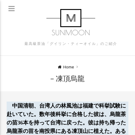
SUNMOON
最高級茶油「グイリン・ティーオイル」のご紹介
Home
– 凍頂烏龍
中国清朝、台湾人の林風池は福建で科挙試験に
赴いていた。数年後科挙に合格した彼は、烏龍茶
の苗36本を持って台湾に戻った。彼は持ち帰った
烏龍茶の苗を南投県にある凍頂山に植えた。ある